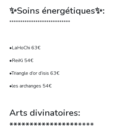
✨Soins énergétiques✨:
****************************
•LaHoChi 63€
•ReiKi 54€
•Triangle d’or d’isis 63€
•les archanges 54€
Arts divinatoires:
*****************
****