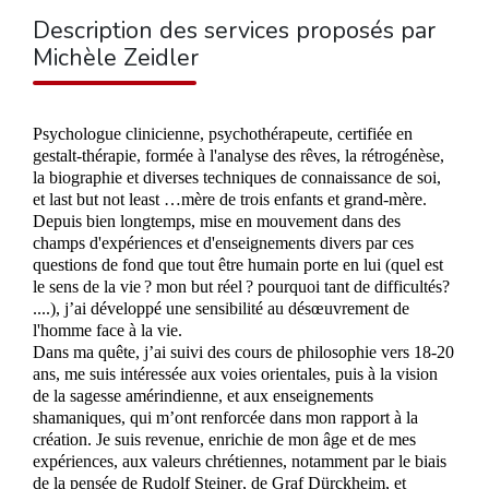
Description des services proposés par
Michèle Zeidler
Psychologue clinicienne, psychothérapeute, certifiée en
gestalt-thérapie, formée à l'analyse des rêves, la rétrogénèse
,
la biographie et diverses techniques de connaissance de soi,
et last but not least …mère de trois enfants
et grand-mère.
Depuis bien longtemps, mise en mouvement dans des
champs d'expériences et d'enseignements divers par ces
questions de fond que tout être humain porte en lui (quel est
le sens de la vie ? mon but réel ? pourquoi tant de difficultés?
....),
j’
a
i
développé une sensibilité au désœuvrement de
l'homme face à la vie.
Dans
m
a quête,
j’ai
suivi des cours de philosophie vers 18-20
ans,
me suis
intéressée aux voies orientales, puis à la vision
de la sagesse amérindienne, et aux enseignements
shamaniques, qui
m’
ont renforcée dans
m
on rapport à la
création.
Je suis
revenue, enrichie de
mon
âge et de
m
es
expériences, aux valeurs chrétiennes, notamment par le biais
de la pensée de Rudolf Steiner, de Graf Dürckheim
, et